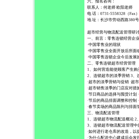
六、报名咨询：
联系人：何老师 欧阳老师
电 话：0731-5558328（Fax）
地 址：长沙市劳动西路380号
超市经营与物流配送管理研
一、前言：零售连锁经营企
·中国零售业的现状
·中国零售业全面开放后所面
·中国零售连锁企业今后发展
二、零售连锁超市经营管理
1、如何营造能使顾客产生购
2、连锁超市的淡季营销 3
·超市的淡季营销与促销 ·超
·超市销售淡季的门店应对措
·节日商品的选择与囤货计划 
·节后的商品排面调整和控制
·春节卖场的商品陈列与排面
三、物流配送管理
1、连锁超市物流配送概论 
3、连锁超市物流配送管理中
·如何进行老仓库的改造，以
·为什么配送中心建成后会发