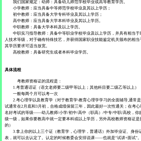
我们国家规定：幼师：具备幼儿师范学校毕业或高等教育学历。
小学教师：应当具备中等师范学校毕业及其以上学历；
初中教师：应当具备大学专科毕业及其以上学历；
高中教师：应当具备大学本科毕业及其以上学历。
中职教师：具备大学本科及以上学历。
中职实习指导教师：具备中等职业学校毕业及以上学历，并具有相当于
人技术等级，对于确有特殊技艺，并获得国家职业技能鉴定机关颁布的相当
其学历要求可适当放宽。
高校教师：具备研究生或者本科毕业学历。
具体流程
考教师资格证的流程是：
1.考普通话证（语文老师要二级甲等以上；其他科目要二级乙等以上）
一般每两个月可以考一次
2.考心理学以及教育学（对于教育学\教育心理学学习的全面辅导,通常是
试通常在2月底和3月初，合格成绩保留三年，因此最好一次性通关；在考心
名好考试的等级——幼儿教师/小学/初中/高中（职高）/中专/中职/高校，
级一级，如果你要教高中就一定要本科或以上学历，另外高校教师资格证是
的）
3.拿上你的以上三个证（教育学，心理学，普通话）外加毕业证、身份
表，就可以去认定了。认定的时候教委会安排说课——也就是“试讲+面试”