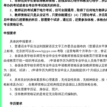
1、非师范类学生要取得教师资格，必须加试心理学和教育心理学，所以
举办的考试或者去考自学考试相关的科目。
2、教师证的考试属于地方考试，但可全国通用，取得了任何地方都承
3、教师资格证只是从业证书，只要你能通过2（4）门理论考试，并且
后申请自己想要教的科目，那需要个试讲，通过后，还要参加体检，体检合
专业资格证书。
申报要求
具体的申报要求：
1、普通话水平应当达到国家语言文字工作委员会颁布的《普通话水平测
上标准。北京的可以在www.bjjypx.com 考取（这里每两个月举办一次，拿
2、各级各类学校非师范专业毕业生申请教师资格应按省教育厅部署补修
由省教育厅统一组织考试合格。（申请者学历为师范专业毕业人员免于教育
3、各级各类学校非师范专业毕业生申请教师资格应参加教师资格认定机
为：面试、试讲）。(申请学历为师范专业毕业人员如能提供3个月或以上的
试讲)
4、具有良好的身体素质和心理素质，无传染性疾病，无精神病史，按《
检标准及办法》，在教师资格认定机构指定的县级以上医院体检合格。
5、报名需要学历证、身份证、照片。
6、没有教师资格证的是肯定无法取得正式编制的。
学历要求