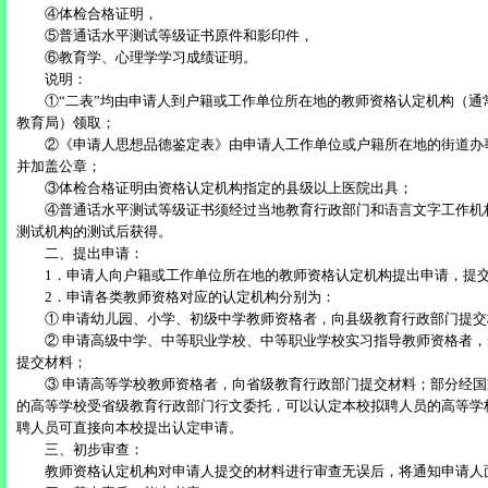
④体检合格证明，
⑤普通话水平测试等级证书原件和影印件，
⑥教育学、心理学学习成绩证明。
说明：
①“二表”均由申请人到户籍或工作单位所在地的教师资格认定机构（通常
教育局）领取；
②《申请人思想品德鉴定表》由申请人工作单位或户籍所在地的街道办
并加盖公章；
③体检合格证明由资格认定机构指定的县级以上医院出具；
④普通话水平测试等级证书须经过当地教育行政部门和语言文字工作机
测试机构的测试后获得。
二、提出申请：
1．申请人向户籍或工作单位所在地的教师资格认定机构提出申请，提交
2．申请各类教师资格对应的认定机构分别为：
① 申请幼儿园、小学、初级中学教师资格者，向县级教育行政部门提交
② 申请高级中学、中等职业学校、中等职业学校实习指导教师资格者，
提交材料；
③ 申请高等学校教师资格者，向省级教育行政部门提交材料；部分经国
的高等学校受省级教育行政部门行文委托，可以认定本校拟聘人员的高等学
聘人员可直接向本校提出认定申请。
三、初步审查：
教师资格认定机构对申请人提交的材料进行审查无误后，将通知申请人