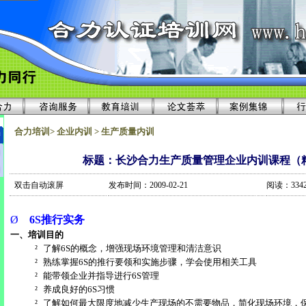
合力培训> 企业内训 > 生产质量内训
标题：长沙合力生产质量管理企业内训课程（
双击自动滚屏
发布时间：2009-02-21
阅读：334
Ø
6S
推行实务
一、培训目的
²
了解
6S
的概念，增强现场环境管理和清洁意识
²
熟练掌握
6S
的推行要领和实施步骤，学会使用相关工具
²
能带领企业并指导进行
6S
管理
²
养成良好的
6S
习惯
²
了解如何最大限度地减少生产现场的不需要物品，简化现场环境，