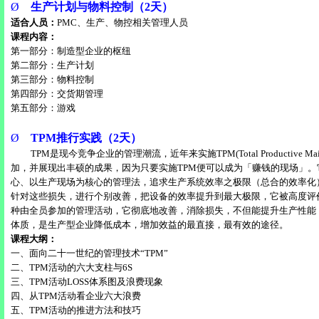
Ø
生产计划与物料控制（
2
天）
适合人员：
PMC
、生产、物控相关管理人员
课程内容：
第一部分：制造型企业的枢纽
第二部分：生产计划
第三部分：物料控制
第四部分：交货期管理
第五部分：游戏
Ø
TPM
推行实践（
2
天）
TPM
是现今竞争企业的管理潮流，近年来实施
TPM(Total Productive Ma
加，并展现出丰硕的成果，因为只要实施
TPM
便可以成为「赚钱的现场」。
心、以生产现场为核心的管理法，追求生产系统效率之极限（总合的效率化
针对这些损失，进行个别改善，把设备的效率提升到最大极限，它被高度评
种由全员参加的管理活动，它彻底地改善，消除损失，不但能提升生产性能
体质，是生产型企业降低成本，增加效益的最直接，最有效的途径。
课程大纲：
一、面向二十一世纪的管理技术“
TPM
”
二、
TPM
活动的六大支柱与
6S
三、
TPM
活动
LOSS
体系图及浪费现象
四、从
TPM
活动看企业六大浪费
五、
TPM
活动的推进方法和技巧