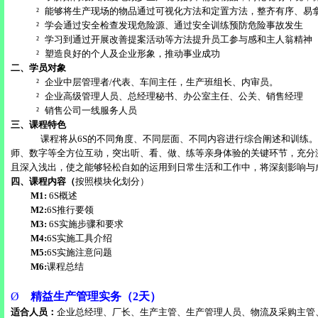
²
能够将生产现场的物品通过可视化方法和定置方法，整齐有序、易
²
学会通过安全检查发现危险源、通过安全训练预防危险事故发生
²
学习到通过开展改善提案活动等方法提升员工参与感和主人翁精神
²
塑造良好的个人及企业形象，推动事业成功
二、学员对象
²
企业中层管理者
/
代表、车间主任，生产班组长、内审员。
²
企业高级管理人员、总经理秘书、办公室主任、公关、销售经理
²
销售公司一线服务人员
三、课程特色
课程将从
6S
的不同角度、不同层面、不同内容进行综合阐述和训练。
师、数字等全方位互动，突出听、看、做、练等亲身体验的关键环节，充分
且深入浅出，使之能够轻松自如的运用到日常生活和工作中，将深刻影响与
四、课程内容（
按照模块化划分）
M1:
6S
概述
M2:
6S
推行要领
M3:
6S
实施步骤和要求
M4:
6S
实施工具介绍
M5:
6S
实施注意问题
M6:
课程总结
Ø
精益生产管理实务（
2
天）
适合人员：
企业总经理、厂长、生产主管、生产管理人员、物流及采购主管