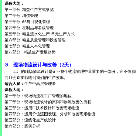
课程大纲：
第一部分
精益生产方式纵览
第二部分
增值管理
第三部分
6S
与目视化管理
第四部分
在制品与看板管理
第五部分
精益流水化生产
-
单元生产方式
第六部分
精益质量管理和设备管理
第七部分
精益人本化管理
第八部分
精益生产发展趋势
Ø
现场物流设计与改善（
2
天）
工厂的现场物流设计是企业整个物流管理中最重要的一部分，它不仅影
而且会直接影响到我们的生产效率。
适合人员：
生产中高层管理者
课程大纲：
第一部分：现场物流在工厂管理的地位
第二部分：现场物流设计的原则和物流改善的流程
第三部分：运用
IE
技术设计和改善现场物流
第四部分：运用价值流图发现、分析和改善现场物流
第五部分：流线化生产线设计
第六部分：案例分析