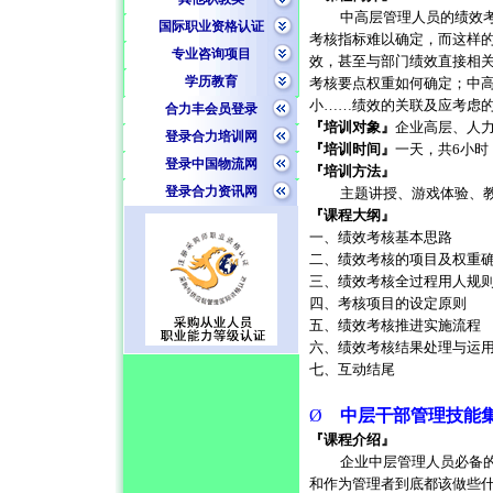
中高层管理人员的绩效
国际职业资格认证
考核指标难以确定，而这样
专业咨询项目
效，甚至与部门绩效直接相
学历教育
考核要点权重如何确定；中
小……绩效的关联及应考虑
合力丰会员登录
『培训对象』
企业高层、人
登录合力培训网
『培训时间』
一天，共
6
小时
登录中国物流网
『培训方法』
登录合力资讯网
主题讲授、游戏体验、
『课程大纲』
一、绩效考核基本思路
二、绩效考核的项目及权重
三、绩效考核全过程用人规
四、考核项目的设定原则
五、绩效考核推进实施流程
六、绩效考核结果处理与运
七、互动结尾
Ø
中层干部管理技能
『课程介绍』
企业中层管理人员必备
和作为管理者到底都该做些