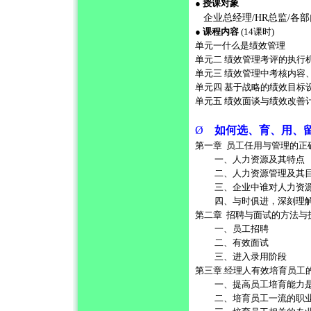
●
授课对象
企业总经理
/HR
总监
/
各部
●
课程内容
(14
课时
)
单元一什么是绩效管理
单元二
绩效管理考评的执行
单元三 绩效管理中考核内容
单元四 基于战略的绩效目标
单元五 绩效面谈与绩效改善
Ø
如何选、育、用、
第一章
员工任用与管理的正
一、人力资源及其特点
二、人力资源管理及其
三、企业中谁对人力资
四、与时俱进，深刻理
第二章
招聘与面试的方法与
一、员工招聘
二、有效面试
三、进入录用阶段
第三章
.
经理人有效培育员工
一、提高员工培育能力
二、培育员工一流的职