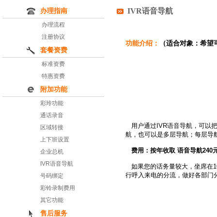
IVR语音导航
办理指南
办理流程
注册协议
功能介绍：
（适合对象：希望
套餐资费
标准资费
特惠资费
附加功能
彩玲功能
通话录音
用户通过IVR语音导航，可以
区域转接
航，也可以是多层导航；每层导
上下班设置
费用：按年收取 语音导航240
企业总机
IVR语音导航
如果您的话务量较大，坐席在1
行呼入来电的分流，做好各部门
号码绑定
彩铃录制费用
其它功能
售后服务