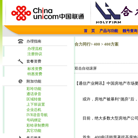
首 页
产品与功能
靓号查询
办理指南
合力同行> 400 > 400方案
办理流程
注册协议
套餐资费
双击自动滚屏
标准资费
特惠资费
附加功能
【通信产业网讯】中国房地产市场
彩玲功能
通话录音
　　或许，房地产被暴利“抛弃”后
区域转接
上下班设置
企业总机
IVR语音导航
　　目前，绝大多数大型房地产公司
号码绑定
彩铃录制费用
其它功能
　　首先，400电话能显著提高房