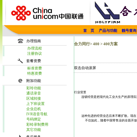
首 页
产品与功能
靓号查询
办理指南
合力同行> 400 > 400方案
办理流程
注册协议
套餐资费
双击自动滚屏
标准资费
特惠资费
附加功能
彩玲功能
行业背景
通话录音
   连锁经营是把现代化工业大生产的原理
区域转接
上下班设置
企业总机
IVR语音导航
    这种先进的经营业态后来不断扩散。现
号码绑定
   不仅如此，随着中国零售业的全面开
彩铃录制费用
其它功能