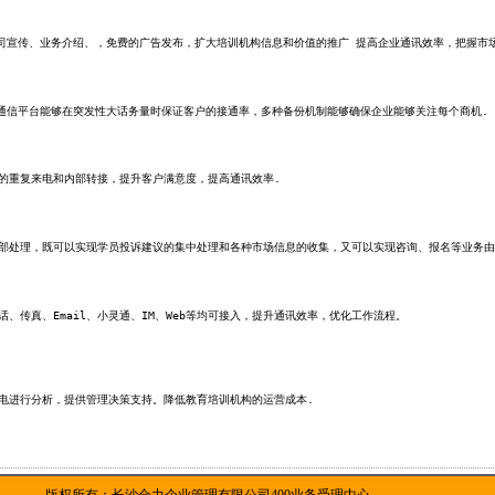
公司宣传、业务介绍、，免费的广告发
布，扩大培训机构信息
和价
值的推广 提高企业通讯效率，把握市
的通信平台能够在突发性大话务量时保证
客户的接通率，多种
备份
机制能够确保企业能够关注每个商机.
户的重复来电和内部转接，提升客户满意
度，提高通讯效率.
分部处理，既可以实现学员投诉建议的集
中处理和各种市场信
息的
收集，又可以实现咨询、报名等业务由
、传真、Email、小灵通、IM、Web
等均可接入，提升通
讯效
率，优化工作流程。
来电进行分析，提供管理决策支持。
降低教育培训机构的运营
成本.