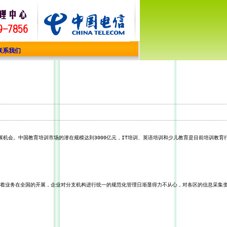
联系我们
展机会。中国教育
培训市场的潜在规模达到3000亿元，IT培
训、英语培训和少儿教育是目前培训教
育
着业务在全国的开
展，企业对分支机构进行统一的规范化管理
日渐显得力不从心，对各区的信息采集