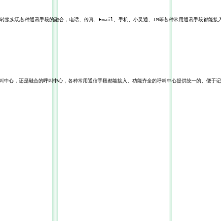
转
接实现各种通讯手段的融合，电话、传真、Email、手机、
小灵
通、IM等各种常
用通讯手段都能接
叫中心，还是融合的呼叫中
心，各种常用通信手段都能接
入。
功能齐全的呼叫中心
提供统一的、便于记