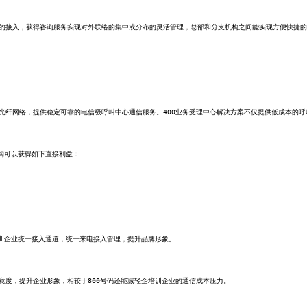
便的接入，获得咨询服务
实现对外联络的集中或分布的灵活管
理，
总部和分支机构之间能实现方便快捷的
干光纤网络，提供稳定可靠的电信级呼叫中
心通信服务。
400
业务受理中心解决方案不仅提供低成本的呼
机构可以获得如下直接利益：
培训企业统一接入通道，统一来电接入管
理，提升品牌形象。
意度，提升企业形象，相较于800号码
还能减轻企培训企业
的通
信成本压力。