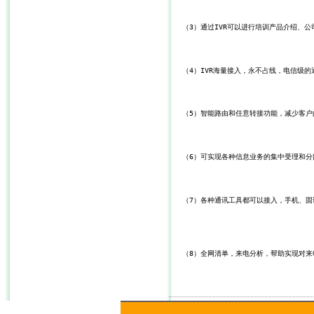
   （3）通过IVR可以进行培训产品介绍、
   （4）IVR海量接入，永不占线，电信级
   （5）智能路由和任意转接功能，减少客
   （6）可实现各种信息业务的集中受理和
   （7）各种通讯工具都可以接入，手机、固话
   （8）全网清单，来电分析，帮助实现对