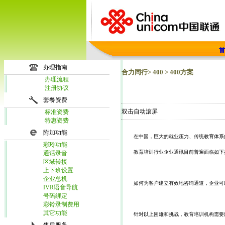
首
办理指南
合力同行> 400 > 400方案
办理流程
注册协议
套餐资费
双击自动滚屏
标准资费
特惠资费
附加功能
    在中国，巨大的就业压力、传统教育体
彩玲功能
    教育培训行业企业通讯目前普遍面临如下
通话录音
区域转接
上下班设置
企业总机
    如何为客户建立有效地咨询通道，企业
IVR语音导航
号码绑定
彩铃录制费用
其它功能
    针对以上困难和挑战，教育培训机构需