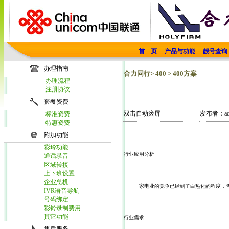
首 页
产品与功能
靓号查询
办理指南
合力同行> 400 > 400方案
办理流程
注册协议
套餐资费
双击自动滚屏
发布者：ad
标准资费
特惠资费
附加功能
彩玲功能
行业应用分析
通话录音
区域转接
上下班设置
企业总机
     家电业的竞争已经到了白热化的程度
IVR语音导航
号码绑定
彩铃录制费用
其它功能
行业需求