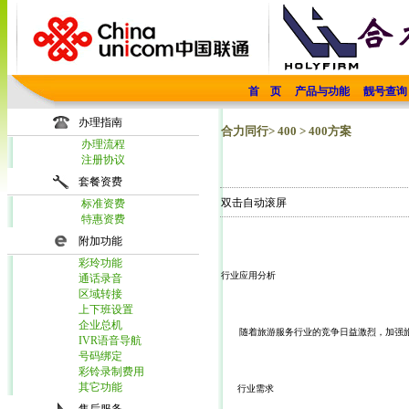
首 页
产品与功能
靓号查询
办理指南
合力同行> 400 > 400方案
办理流程
注册协议
套餐资费
双击自动滚屏
标准资费
特惠资费
附加功能
彩玲功能
行业应用分析
通话录音
区域转接
上下班设置
企业总机
　　随着旅游服务行业的竞争日益激烈，加强
IVR语音导航
号码绑定
彩铃录制费用
其它功能
   行业需求