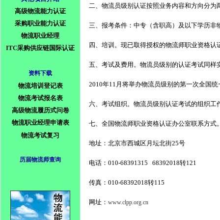
    二、物流员级别认证按照业务内容和方向
高级物流能力认证
采购职业能力认证
三、报考条件：中专（含职高）及以下学历非
物流职业经理
四、培训。现已取得授权的物流师职业资格认
ITC采购供应链国际认证
    五、考试及费用。物流员级别的认证考试
资料下载
2010
年
11
月将举办物流员级别的第一次全国统
物流培训登记表
物流考试报名表
六、考试组织。物流员级别认证考试的组织工
高级物流履历式问卷
物流职业经理申请表
七、全国物流师职业资格认证办公室联系方式
物流考试复习
地址：北京市西城区月坛北街
25
号
历届物流师查询
电话：
010-68391315
68392018
转
121
传真：
010-68392018
转
115
网址：
www.clpp.org.cn