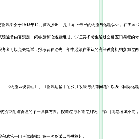
国运输与物流学会于1948年12月首次推出，是世界上最早的物流与运输认证。
分。试题通常由客观题、问答题和论述题组成。认证要求考生通过全部五门课程的考
件的报考者可以免去笔试：报考者在过去五年中必须在承认的高等教育机构参加过两
》、《物流系统管理》、《物流运输中的公共政策与法律问题》以及《国际运
交通、运输、物流或配送管理的某一具体方面。按通过与不通过判级。与5门闭卷考试
间按完成第一门考试或收到第一次免试认同书算起。