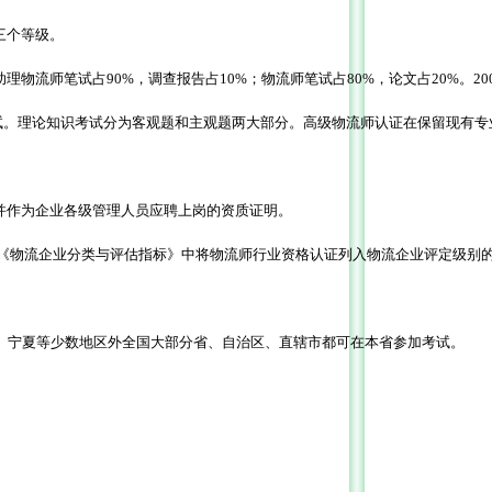
三个等级。
助理物流师笔试占90%，调查报告占10%；物流师笔试占80%，论文占20%。20
始第一次考试。理论知识考试分为客观题和主观题两大部分。高级物流师认证在保留
，并作为企业各级管理人员应聘上岗的资质证明。
国国家标准《物流企业分类与评估指标》中将物流师行业资格认证列入物流企业评
青海、宁夏等少数地区外全国大部分省、自治区、直辖市都可在本省参加考试。