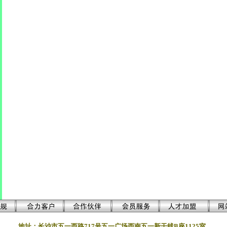
地址：长沙市五一西路717号五一广场西南五一新干线B座1125室